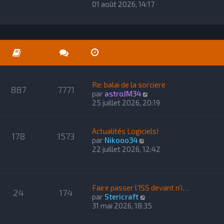
o
01 août 2026, 14:17
n
s
u
l
t
e
r
l
Re: balai de la sorciere
e
887
7771
C
par
astroJM34
d
o
25 juillet 2026, 20:19
e
n
r
s
n
u
i
Actualités Logiciels!
178
1573
l
e
C
par
Nikooo34
t
r
o
22 juillet 2026, 12:42
e
m
n
r
e
s
l
s
u
e
s
l
Faire passer l'ISS devant n'i…
24
174
d
a
t
C
par
Stericraft
e
g
e
o
31 mai 2026, 18:35
r
e
r
n
n
l
s