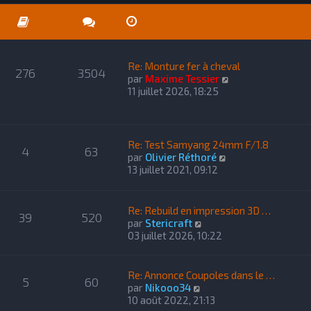
e
l
e
d
t
r
e
e
m
r
r
e
n
l
s
i
Re: Monture fer à cheval
e
276
3504
s
e
C
par
Maxime Tessier
d
a
r
o
11 juillet 2026, 18:25
e
g
m
n
r
e
e
s
n
s
u
i
s
l
e
Re: Test Samyang 24mm F/1.8
4
63
a
t
r
C
par
Olivier Réthoré
g
e
m
o
13 juillet 2021, 09:12
e
r
e
n
l
s
s
e
s
u
Re: Rebuild en impression 3D …
d
39
520
a
l
C
par
Stericraft
e
g
t
o
03 juillet 2026, 10:22
r
e
e
n
n
r
s
i
l
u
Re: Annonce Coupoles dans le …
e
5
60
e
l
C
par
Nikooo34
r
d
t
o
10 août 2022, 21:13
m
e
e