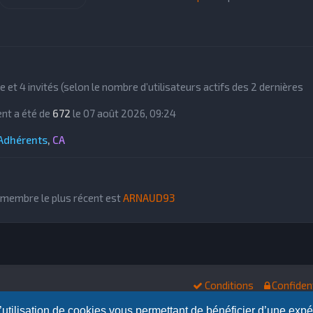
m
r
e
n
s
i
s
e
a
r
g
m
e
e
ible et 4 invités (selon le nombre d’utilisateurs actifs des 2 dernières
s
s
nt a été de
672
le 07 août 2026, 09:24
a
g
Adhérents
,
CA
e
membre le plus récent est
ARNAUD93
Conditions
Confident
l’utilisation de cookies vous permettant de bénéficier d’une exp