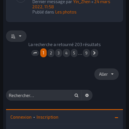
Dernier message par
Yin_Zhen
«
24 mars
2022, 11:58
Publié dans
Les photos
La recherche a retourné 203 résultats
1
…
2
3
4
5
9
Suivant
Page
1
sur
9
Aller
Rechercher
Recherche avancée
Connexion
•
Inscription