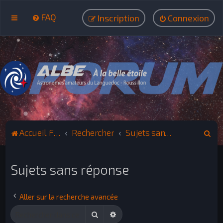
FAQ
Inscription
Connexion
R
Accueil Forum ALBE
Rechercher
Sujets sans réponse
e
c
Sujets sans réponse
h
e
Aller sur la recherche avancée
r
Rechercher
Recherche avancée
c