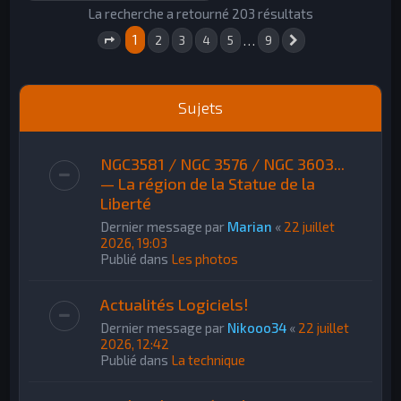
h
La recherche a retourné 203 résultats
e
1
…
2
3
4
5
9
Suivant
Page
1
sur
9
r
Sujets
NGC3581 / NGC 3576 / NGC 3603...
— La région de la Statue de la
Liberté
Dernier message par
Marian
«
22 juillet
2026, 19:03
Publié dans
Les photos
Actualités Logiciels!
Dernier message par
Nikooo34
«
22 juillet
2026, 12:42
Publié dans
La technique