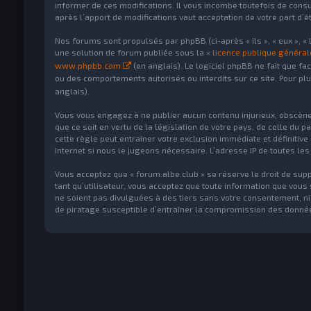
informer de ces modifications. Il vous incombe toutefois de consu
après l’apport de modifications vaut acceptation de votre part d’ê
Nos forums sont propulsés par phpBB (ci-après « ils », « eux », « 
une solution de forum publiée sous la «
licence publique généra
www.phpbb.com
(en anglais). Le logiciel phpBB ne fait que fa
ou des comportements autorisés ou interdits sur ce site. Pour plu
anglais).
Vous vous engagez à ne publier aucun contenu injurieux, obscène, 
que ce soit en vertu de la législation de votre pays, de celle du 
cette règle peut entraîner votre exclusion immédiate et définitive
Internet si nous le jugeons nécessaire. L’adresse IP de toutes les 
Vous acceptez que « forum.albe.club » se réserve le droit de supp
tant qu’utilisateur, vous acceptez que toute information que vou
ne soient pas divulguées à des tiers sans votre consentement, ni
de piratage susceptible d’entraîner la compromission des donné