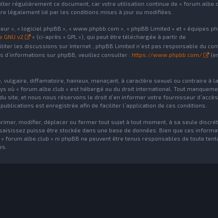
lter régulièrement ce document, car votre utilisation continue de « forum.albe.c
tre légalement lié par les conditions mises à jour ou modifiées.
leur », « logiciel phpBB », « www.phpbb.com », « phpBB Limited » et « équipes ph
le GNU v2
» (ci-après « GPL »), qui peut être téléchargée à partir de
ciliter les discussions sur Internet ; phpBB Limited n’est pas responsable du co
s d’informations sur phpBB, veuillez consulter :
https://www.phpbb.com/
(e
vulgaire, diffamatoire, haineux, menaçant, à caractère sexuel ou contraire à la 
pays où « forum.albe.club » est hébergé ou du droit international. Tout manqueme
 du site, et nous nous réservons le droit d’en informer votre fournisseur d’accès
publications est enregistrée afin de faciliter l’application de ces conditions.
rimer, modifier, déplacer ou fermer tout sujet à tout moment, à sa seule discrét
s saisissez puisse être stockée dans une base de données. Bien que ces informa
 « forum.albe.club » ni phpBB ne peuvent être tenus responsables de toute tent
es.