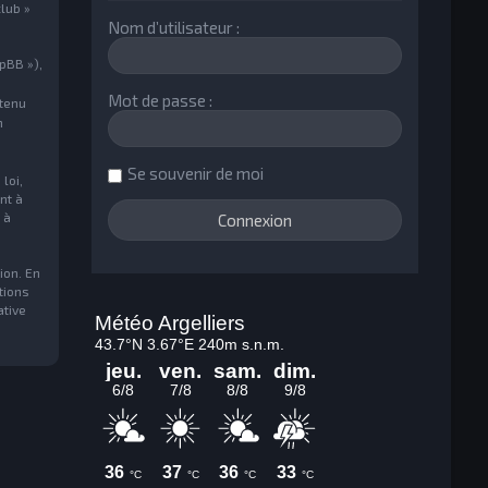
lub »
Nom d’utilisateur :
pBB »),
Mot de passe :
ntenu
n
Se souvenir de moi
loi,
nt à
 à
ion. En
tions
ative