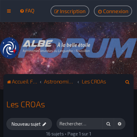
FAQ
Inscription
Connexion
R
Accueil Forum ALBE
Astronomie : Le visuel
Les CROAs
e
c
Les CROAs
h
e
Rechercher
Recher
r
Nouveau sujet
c
16 sujets • Page
1
sur
1