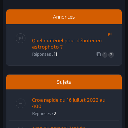
h
e
Annonces
r
Quel matériel pour débuter en
astrophoto ?
Réponses :
11
1
2
Sujets
Croa rapide du 16 juillet 2022 au
400.
Réponses :
2