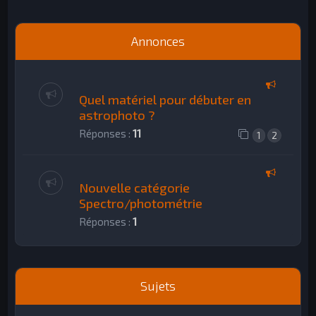
h
e
Annonces
r
Quel matériel pour débuter en
astrophoto ?
Réponses :
11
1
2
Nouvelle catégorie
Spectro/photométrie
Réponses :
1
Sujets