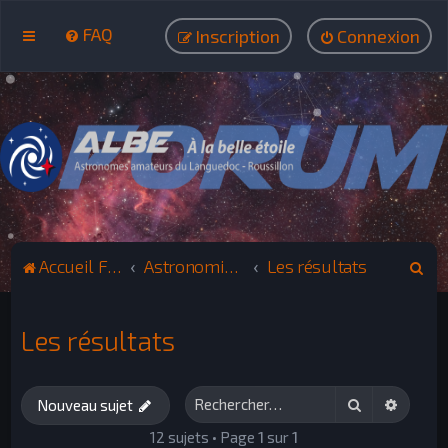
FAQ
Inscription
Connexion
R
Accueil Forum ALBE
Astronomie : Spectroscopie, Photométrie
Les résultats
e
c
Les résultats
h
e
Rechercher
Recher
r
Nouveau sujet
c
12 sujets • Page
1
sur
1