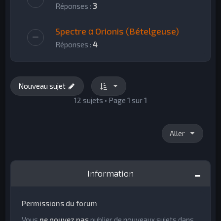
Réponses :
3
Spectre α Orionis (Bételgeuse)
Réponses :
4
Nouveau sujet
12 sujets • Page
1
sur
1
Aller
Information
Permissions du forum
Vous
ne pouvez pas
publier de nouveaux sujets dans