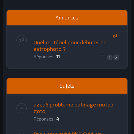
h
e
Annonces
r
Quel matériel pour débuter en
astrophoto ?
Réponses :
11
1
2
Sujets
azeq6 problème patinage moteur
goto
Réponses :
4