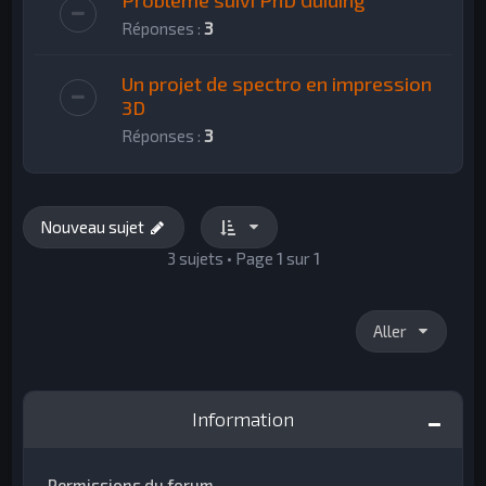
Problème suivi PhD Guiding
Réponses :
3
Un projet de spectro en impression
3D
Réponses :
3
Nouveau sujet
3 sujets • Page
1
sur
1
Aller
Information
Permissions du forum