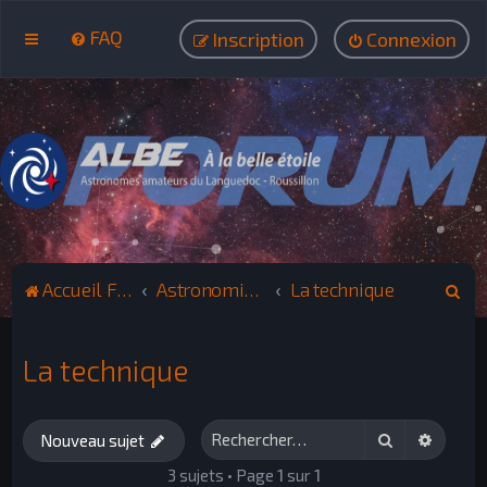
FAQ
Inscription
Connexion
R
Accueil Forum ALBE
Astronomie : Spectroscopie, Photométrie
La technique
e
c
La technique
h
e
Rechercher
Recher
r
Nouveau sujet
c
3 sujets • Page
1
sur
1