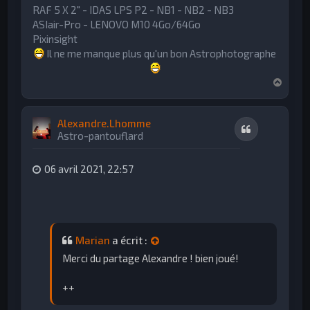
RAF 5 X 2" - IDAS LPS P2 - NB1 - NB2 - NB3
ASIair-Pro - LENOVO M10 4Go/64Go
Pixinsight
Il ne me manque plus qu'un bon Astrophotographe
H
a
u
t
Alexandre.Lhomme
Citation
Astro-pantouflard
06 avril 2021, 22:57
Marian
a écrit :
Merci du partage Alexandre ! bien joué!
++