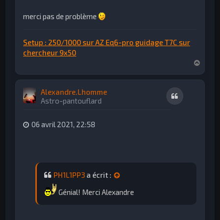
merci pas de problème
Setup : 250/1000 sur AZ Eq6-pro guidage T7C sur
chercheur 9x50
H
a
u
t
Alexandre.Lhomme
Citation
Astro-pantouflard
06 avril 2021, 22:58
PH1L1PP3
a écrit :
Génial! Merci Alexandre