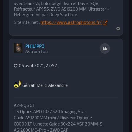
avec Jean-Mi, Lolo, Gégé, Jean et Dave : EQ8,
Réfracteur AP155, ZWO ASI6200 MM, Ultrastar -
Hébergement par Deep Sky Chile
Site internet :
https://www.astrophotons.fr/
H
a
u
t
PH1L1PP3
Citation
Astram fou
06 avril 2021, 22:52
Génial! Merci Alexandre
AZ-EQ6 GT
TS Optics APO 102/520 Imaging Star
Guide ASI290MM mini / Diviseur Optique
C800 XLT Lunette Guide 60x224 ASI120MM-S
ASI2600MC-Pro - ZWO EAF