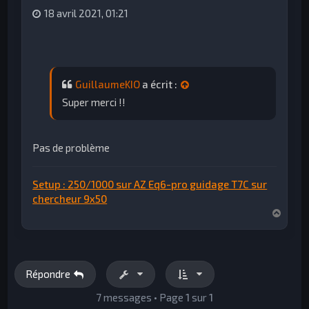
18 avril 2021, 01:21
GuillaumeKIO
a écrit :
Super merci !!
Pas de problème
Setup : 250/1000 sur AZ Eq6-pro guidage T7C sur
chercheur 9x50
H
a
u
t
Répondre
7 messages • Page
1
sur
1