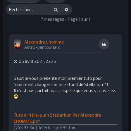
h
Rechercher
Recherche avancée
e
7 messages • Page
1
sur
1
r
Alexandre.Lhomme
Citation
Astro-pantouflard
05 avril 2021, 22:16
Salut je vous présente mon premier tuto pour
"comment changer l'arrière-fond de Stellarium" !
Il n'est pas parfait mais j'espère que vous y arriverez.
Tuto arrière-plan Stellarium Par Alexandre
LHOMME.pdf
(745.93 Kio) Téléchargé 684 fois