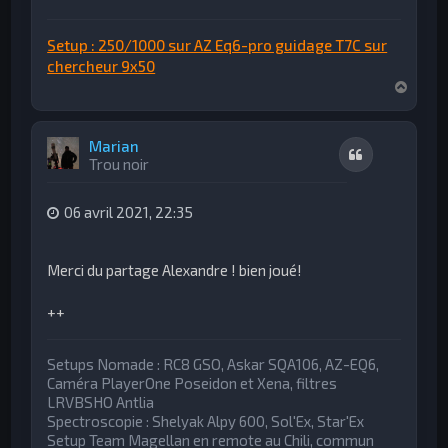
Setup : 250/1000 sur AZ Eq6-pro guidage T7C sur
chercheur 9x50
H
a
u
t
Marian
Citation
Trou noir
06 avril 2021, 22:35
Merci du partage Alexandre ! bien joué!
++
Setups Nomade : RC8 GSO, Askar SQA106, AZ-EQ6,
Caméra PlayerOne Poseidon et Xena, filtres
LRVBSHO Antlia
Spectroscopie : Shelyak Alpy 600, Sol'Ex, Star'Ex
Setup Team Magellan en remote au Chili, commun