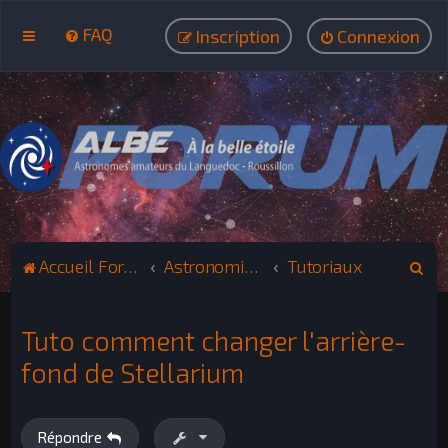
FAQ
Inscription
Connexion
R
Accueil Forum ALBE
Astronomie : La photographie
Tutoriaux
e
c
Tuto comment changer l'arrière-
h
fond de Stellarium
e
r
c
Répondre