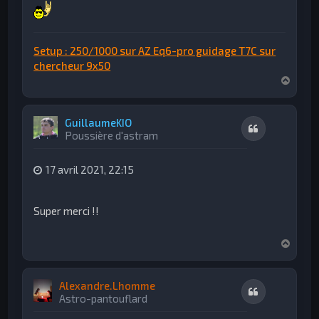
Setup : 250/1000 sur AZ Eq6-pro guidage T7C sur
chercheur 9x50
H
a
u
t
GuillaumeKIO
Citation
Poussière d'astram
17 avril 2021, 22:15
Super merci !!
H
a
u
t
Alexandre.Lhomme
Citation
Astro-pantouflard