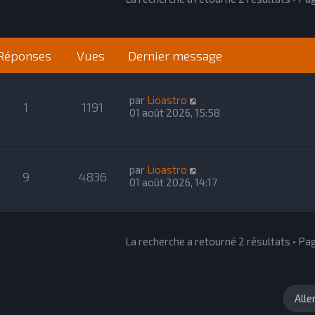
Réponses
Vues
Dernier message
par
Lioastro
1
1191
01 août 2026, 15:58
par
Lioastro
9
4836
01 août 2026, 14:17
La recherche a retourné 2 résultats • P
Alle