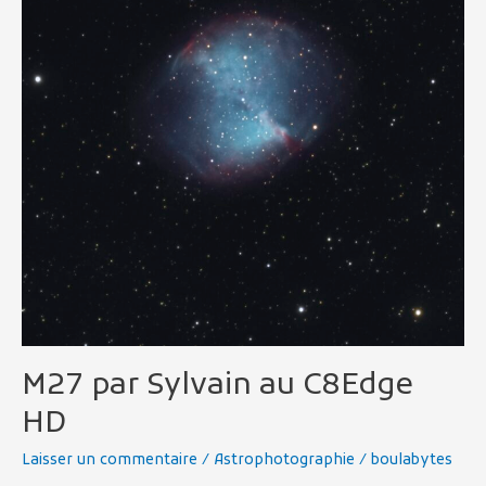
HD
M27 par Sylvain au C8Edge
HD
Laisser un commentaire
/
Astrophotographie
/
boulabytes