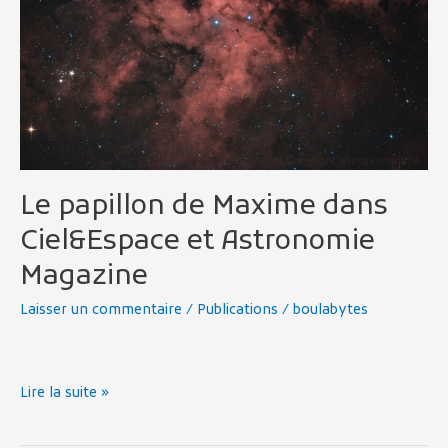
Maxime
dans
Ciel&Espace
et
Astronomie
Magazine
Le papillon de Maxime dans
Ciel&Espace et Astronomie
Magazine
Laisser un commentaire
/
Publications
/
boulabytes
Lire la suite »