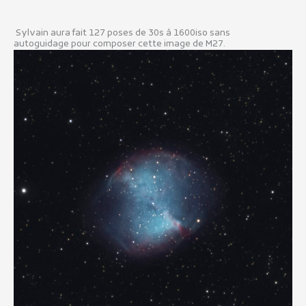
Sylvain aura fait 127 poses de 30s à 1600iso sans
autoguidage pour composer cette image de M27.