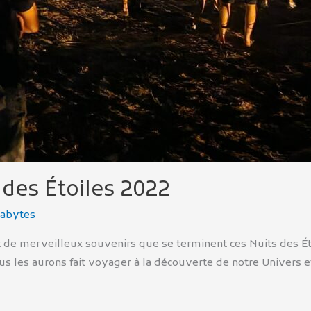
 des Étoiles 2022
abytes
s et de merveilleux souvenirs que se terminent ces Nuits des 
 les aurons fait voyager à la découverte de notre Univers et d