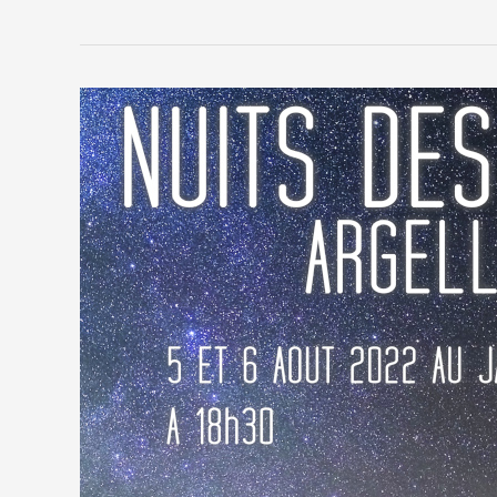
Les
Nuits
des
Étoiles
2022