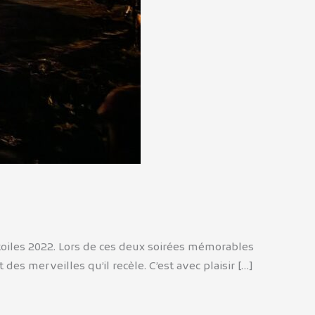
Étoiles 2022. Lors de ces deux soirées mémorables
es merveilles qu’il recèle. C’est avec plaisir […]