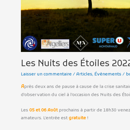
Les Nuits des Étoiles 202
Laisser un commentaire
/
Articles
,
Évènements
/
b
A
près deux ans de pause à cause de la crise sanita
d’observation du ciel à l’occasion des Nuits des Éto
Les
05 et 06 Août
prochains à partir de 18h30 vene
amateurs. L’entrée est
gratuite
!