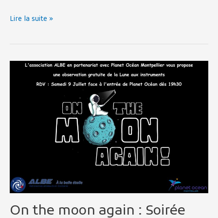
Lire la suite »
On
the
moon
again
:
Soirée
d’observation
de
la
Lune
On the moon again : Soirée