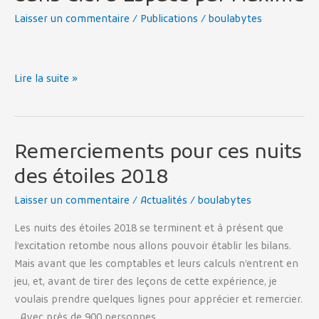
Laisser un commentaire
/
Publications
/
boulabytes
Lire la suite »
Remerciements pour ces nuits
Remerciements
pour
des étoiles 2018
ces
Laisser un commentaire
/
Actualités
/
boulabytes
nuits
des
Les nuits des étoiles 2018 se terminent et à présent que
étoiles
l’excitation retombe nous allons pouvoir établir les bilans.
2018
Mais avant que les comptables et leurs calculs n’entrent en
jeu, et, avant de tirer des leçons de cette expérience, je
voulais prendre quelques lignes pour apprécier et remercier.
Avec près de 900 personnes