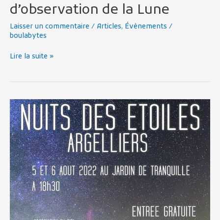
d’observation de la Lune
Laisser un commentaire
/
Articles
,
Évènements
/
boulabytes
Lire la suite »
Les
Nuits
des
Étoiles
2022