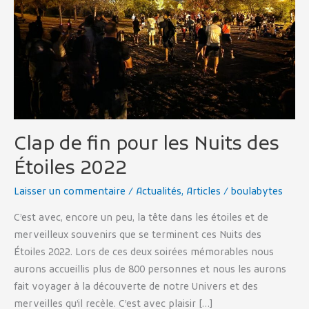
Nuits
des
Étoiles
2022
Clap de fin pour les Nuits des
Étoiles 2022
Laisser un commentaire
/
Actualités
,
Articles
/
boulabytes
C’est avec, encore un peu, la tête dans les étoiles et de
merveilleux souvenirs que se terminent ces Nuits des
Étoiles 2022. Lors de ces deux soirées mémorables nous
aurons accueillis plus de 800 personnes et nous les aurons
fait voyager à la découverte de notre Univers et des
merveilles qu’il recèle. C’est avec plaisir […]