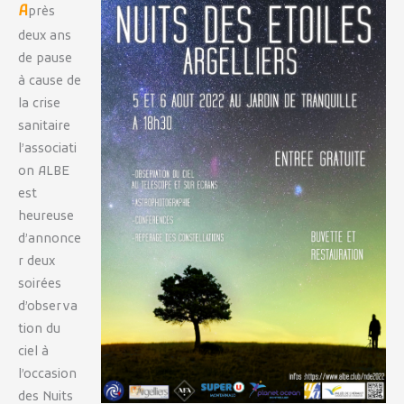
A
près
deux ans
de pause
à cause de
la crise
sanitaire
l’associati
on ALBE
est
heureuse
d’annonce
r deux
soirées
d’observa
tion du
ciel à
l’occasion
des Nuits