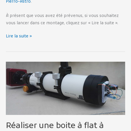
Pierro-Astro
.
À présent que vous avez été prévenus, si vous souhaitez
vous lancer dans ce montage, cliquez sur « Lire la suite ».
Lire la suite »
Réaliser
une
boite
à
flat
à
intensité
variable
Réaliser une boite à flat à