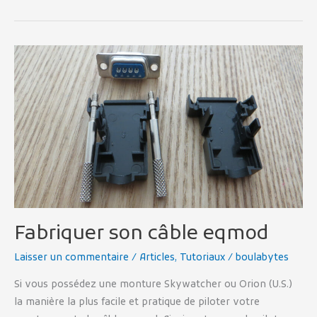
Fabriquer
son
câble
eqmod
Fabriquer son câble eqmod
Laisser un commentaire
/
Articles
,
Tutoriaux
/
boulabytes
Si vous possédez une monture Skywatcher ou Orion (U.S.)
la manière la plus facile et pratique de piloter votre