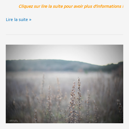
Cliquez sur lire la suite pour avoir plus d’informations !
Lire la suite »
Le
nouveau
terrain
ALBE