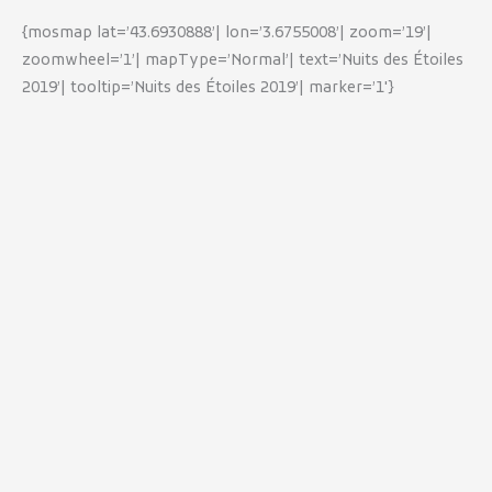
{mosmap lat=’43.6930888’| lon=’3.6755008’| zoom=’19’|
zoomwheel=’1’| mapType=’Normal’| text=’Nuits des Étoiles
2019’| tooltip=’Nuits des Étoiles 2019’| marker=’1′}