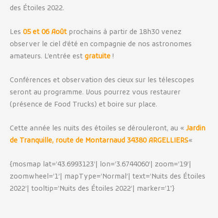
des Étoiles 2022.
Les
05 et 06 Août
prochains à partir de 18h30 venez
observer le ciel d’été en compagnie de nos astronomes
amateurs. L’entrée est
gratuite
!
Conférences et observation des cieux sur les télescopes
seront au programme. Vous pourrez vous restaurer
(présence de Food Trucks) et boire sur place.
Cette année les nuits des étoiles se dérouleront, au «
Jardin
de Tranquille, route de Montarnaud 34380 ARGELLIERS
«
{mosmap lat=’43.6993123’| lon=’3.6744060’| zoom=’19’|
zoomwheel=’1’| mapType=’Normal’| text=’Nuits des Étoiles
2022’| tooltip=’Nuits des Étoiles 2022’| marker=’1′}