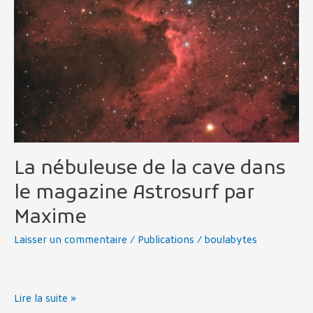
cave
dans
le
magazine
Astrosurf
par
Maxime
La nébuleuse de la cave dans
le magazine Astrosurf par
Maxime
Laisser un commentaire
/
Publications
/
boulabytes
Lire la suite »