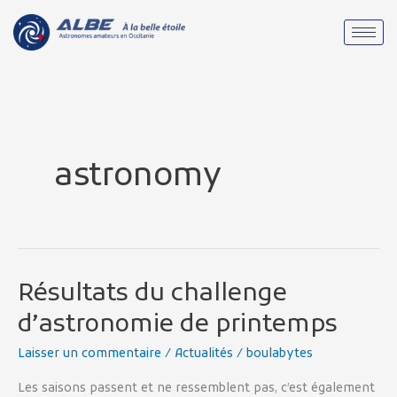
Aller
au
contenu
astronomy
Résultats du challenge
Résultats
du
d’astronomie de printemps
challenge
Laisser un commentaire
/
Actualités
/
boulabytes
d’astronomie
de
Les saisons passent et ne ressemblent pas, c’est également