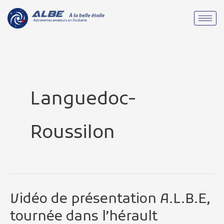
Aller
au
contenu
Languedoc-
Roussilon
Vidéo de présentation A.L.B.E,
Vidéo
de
tournée dans l’hérault
présentation