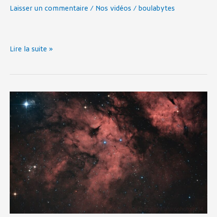
Laisser un commentaire
/
Nos vidéos
/
boulabytes
A.L.B.E,
tournée
dans
l’hérault
Lire la suite »
Le
papillon
de
Maxime
dans
Ciel&Espace
et
Astronomie
Magazine