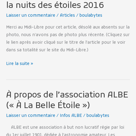
la nuits des étoiles 2016
Laisser un commentaire
/
Articles
/
boulabytes
Merci au Midi-Libre pour cet article, désolé aux absents sur la
photo, nous n’avons pas de photo plus récente. (Cliquez sur
le lien après avoir cliqué sur le titre de l’article pour le voir
dans sa totalité sur le site du Midi-Libre.)
Lire la suite »
À propos de l’association ALBE
À
propos
(« À La Belle Étoile »)
de
Laisser un commentaire
/
Infos ALBE
/
boulabytes
l’association
ALBE
ALBE est une association à but non lucratif régie par loi
(« À
du 1er juillet 1901, dédiée à l’astronomie amateur. Les