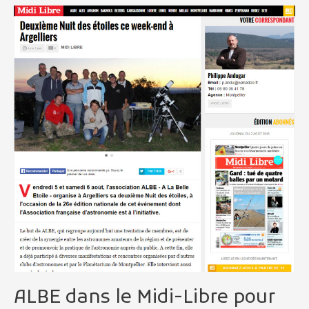
ALBE
dans
le
Midi-
Libre
pour
la
nuits
des
étoiles
2016
ALBE dans le Midi-Libre pour