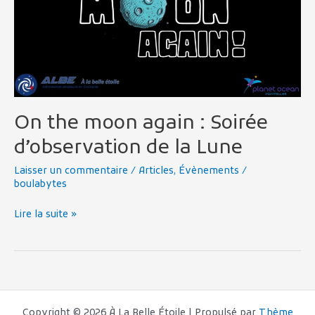
Soirée
d’observation
de
la
Lune
On the moon again : Soirée
d’observation de la Lune
Laisser un commentaire
/
Articles
,
Évènements
/
boulabytes
Lire la suite »
Copyright © 2026 À La Belle Étoile | Propulsé par
Thème